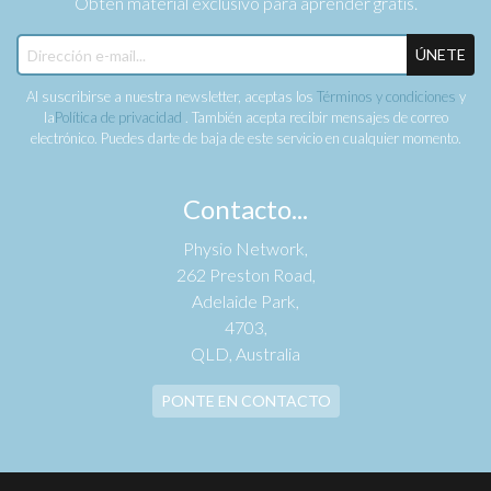
Obtén material exclusivo para aprender gratis.
ÚNETE
Al suscribirse a nuestra newsletter, aceptas los
Términos y condiciones
y
la
Política de privacidad
. También acepta recibir mensajes de correo
electrónico. Puedes darte de baja de este servicio en cualquier momento.
Contacto...
Physio Network,
262 Preston Road,
Adelaide Park,
4703,
QLD, Australia
PONTE EN CONTACTO