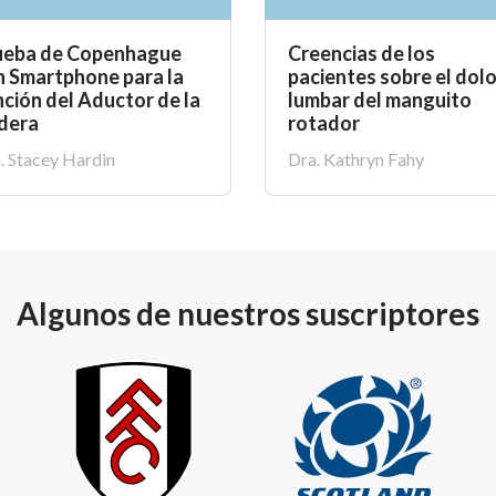
ueba de Copenhague
Creencias de los
n Smartphone para la
pacientes sobre el dolo
ción del Aductor de la
lumbar del manguito
dera
rotador
. Stacey Hardin
Dra. Kathryn Fahy
Algunos de nuestros suscriptores