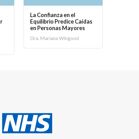
La Confianza en el
Riesgo 
r
Equilibrio Predice Caídas
Reempla
en Personas Mayores
Despué
Dra. Mariana Wingood
Dra. Lind