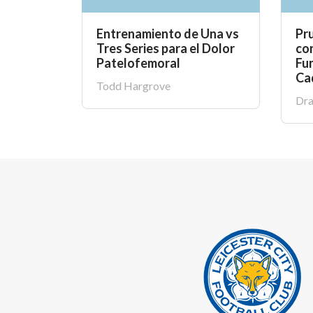
Entrenamiento de Una vs
Pr
Tres Series para el Dolor
co
Patelofemoral
Fun
Ca
Todd Hargrove
Dra