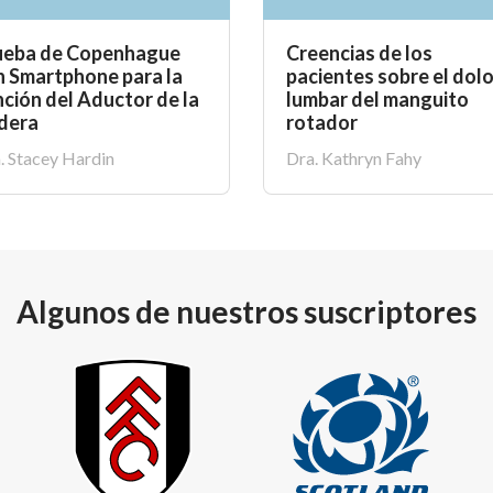
ueba de Copenhague
Creencias de los
n Smartphone para la
pacientes sobre el dolo
ción del Aductor de la
lumbar del manguito
dera
rotador
. Stacey Hardin
Dra. Kathryn Fahy
Algunos de nuestros suscriptores