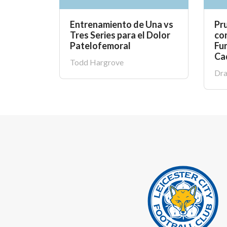
Entrenamiento de Una vs
Pr
Tres Series para el Dolor
co
Patelofemoral
Fun
Ca
Todd Hargrove
Dra