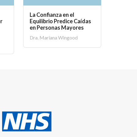
La Confianza en el
Riesgo 
r
Equilibrio Predice Caídas
Reempla
en Personas Mayores
Despué
Dra. Mariana Wingood
Dra. Lind