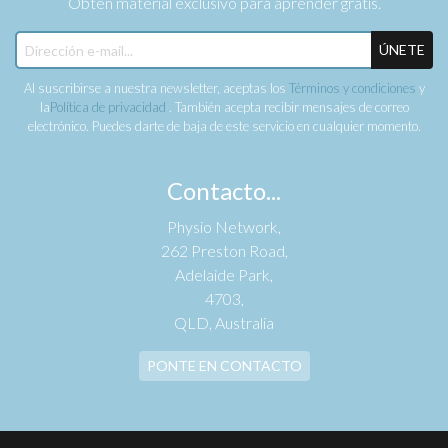
Obtén material exclusivo para aprender gratis.
ÚNETE
Al suscribirse a nuestra newsletter, aceptas los
Términos y condiciones
y
la
Política de privacidad
. También acepta recibir mensajes de correo
electrónico. Puedes darte de baja de este servicio en cualquier momento.
Contacto...
Physio Network,
262 Preston Road,
Adelaide Park,
4703,
QLD, Australia
PONTE EN CONTACTO