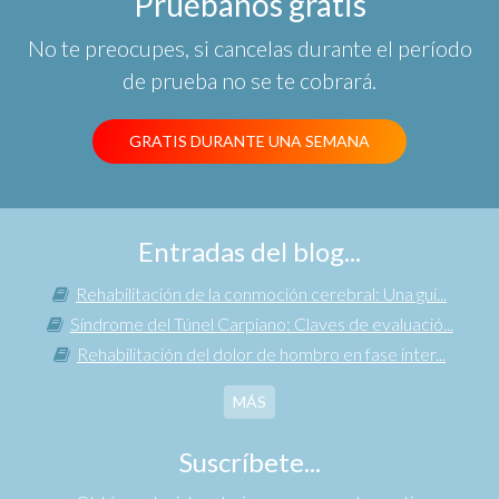
Pruébanos gratis
No te preocupes, si cancelas durante el período
de prueba no se te cobrará.
GRATIS DURANTE UNA SEMANA
Entradas del blog...
Rehabilitación de la conmoción cerebral: Una guí...
Síndrome del Túnel Carpiano: Claves de evaluació...
Rehabilitación del dolor de hombro en fase inter...
MÁS
Suscríbete...