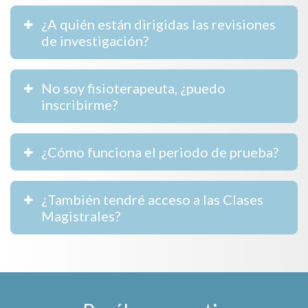
¿A quién están dirigidas las revisiones
de investigación?
No soy fisioterapeuta, ¿puedo
inscribirme?
¿Cómo funciona el periodo de prueba?
¿También tendré acceso a las Clases
Magistrales?