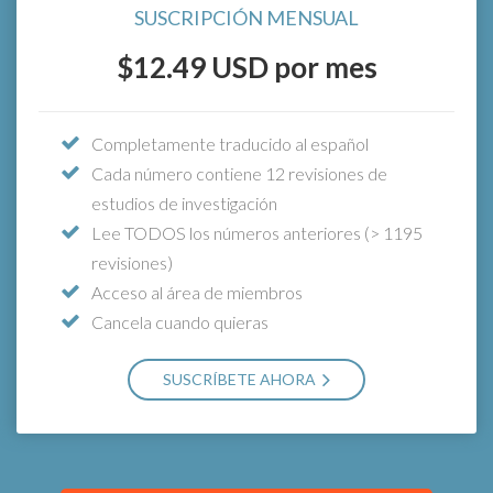
$15.33
SUSCRIPCIÓN MENSUAL
Desde sólo
USD al mes
(pago anual) acceso ilimitado
$12.49
USD por mes
Completamente traducido al español
La forma más fácil de mantener a su equipo
Cada número contiene 12 revisiones de
actualizado
estudios de investigación
Obtén
TODO
lo incluido en la suscripción
Lee TODOS los números anteriores (> 1195
anual individual, más:
revisiones)
Cuentas individuales para cada miembro de
Acceso al área de miembros
tu equipo
Cancela cuando quieras
SELECCIONA EL NÚMERO DE USUARIOS
SUSCRÍBETE AHORA
*¡Pruébanos gratis durante 7 días! No te preocupes, si
cancelas durante el periodo de prueba, no se te cobrará
nada.