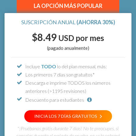
LA OPCIÓN MÁS POPULAR
SUSCRIPCIÓN ANUAL
(AHORRA 30%)
$8.49
USD
por mes
(pagado anualmente)
Incluye
TODO
lo del plan mensual, más:
Los primeros 7 días son gratuitos*
Descarga e imprime TODOS los números
anteriores (>1195 revisiones)
Descuento para estudiantes
INICIA LOS 7 DÍAS GRATUITOS
*¡Pruébanos gratis durante 7 días! No te preocupes, si
cancelas durante el periodo de prueba, no se te cobrará