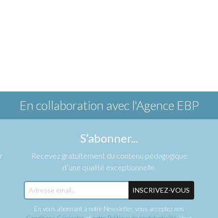
En collaboration avec
l'Agence EBP
S’abonner...
r
Recevez gratuitement du contenu pédagogique
d’une qualité exceptionnelle.
INSCRIVEZ-VOUS
En vous abonnant à notre Newsletter, vous acceptez nos
Conditions Générales
et
notre Politique de confidentialité
. Vous