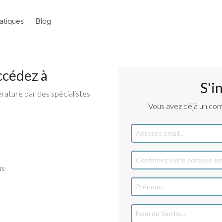
atiques
Blog
ccédez à
S'i
érature par des spécialistes
Vous avez déjà un co
us