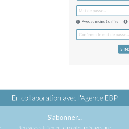
Avec au moins 1 chiffre
S'IN
En collaboration avec
l'Agence EBP
S’abonner...
r
Recevez gratuitement du contenu pédagogique