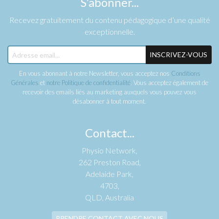
S’abonner...
Recevez gratuitement du contenu pédagogique d’une qualité
exceptionnelle.
INSCRIVEZ-VOUS
En vous abonnant à notre Newsletter, vous acceptez nos
Conditions
Générales
et
notre Politique de confidentialité
. Vous acceptez également de
recevoir des emails liés au marketing auxquels vous pouvez vous
désabonner à tout moment.
Contact...
Physio Network,
262 Preston Road,
Adelaide Park,
4703,
QLD, Australia
PRENDRE CONTACT AVEC NOUS