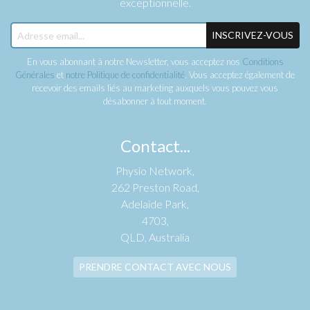
exceptionnelle.
INSCRIVEZ-VOUS
En vous abonnant à notre Newsletter, vous acceptez nos
Conditions
Générales
et
notre Politique de confidentialité
. Vous acceptez également de
recevoir des emails liés au marketing auxquels vous pouvez vous
désabonner à tout moment.
Contact...
Physio Network,
262 Preston Road,
Adelaide Park,
4703,
QLD, Australia
PRENDRE CONTACT AVEC NOUS