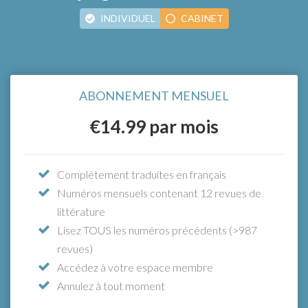
INDIVIDUEL
CABINET
ABONNEMENT ANNUEL
€15.33
ABONNEMENT MENSUEL
À partir de seulement
par
mois (paiement annuel), bénéficiez
€14.99
par mois
d'un accès illimité
Complètement traduites en français
Numéros mensuels contenant 12 revues de
Le moyen le plus simple de tenir votre équipe
littérature
à jour
Lisez TOUS les numéros précédents (>987
Accédez à l’intégralité des fonctionnalités
revues)
avec l’abonnement annuel individuel, plus:
Accédez à votre espace membre
Un compte individuel pour chaque membre
Annulez à tout moment
de votre équipe