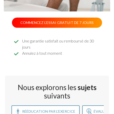
COMMENCEZ L’ESSAI GRATUIT DE 7 JOURS
Une garantie satisfait ou remboursé de 30
jours
Annulez à tout moment
Nous explorons les
sujets
suivants
RÉÉDUCATION PAR L'EXERCICE
ÉVALUATIO