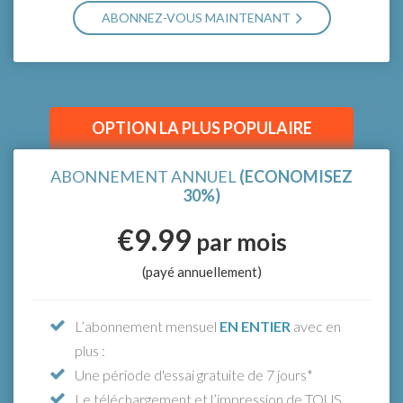
ABONNEZ-VOUS MAINTENANT
SÉLECTIONNER LE NOMBRE D'UTILISATEURS
*Essaie gratuitement pendant 7 jours ! Pas d'inquiétude, si tu
annules pendant la période d'essai, tu ne seras pas débité.
OPTION LA PLUS POPULAIRE
ABONNEMENT ANNUEL
(ECONOMISEZ
30%)
€9.99
par mois
(payé annuellement)
L’abonnement mensuel
EN ENTIER
avec en
plus :
Une période d'essai gratuite de 7 jours*
Le téléchargement et l’impression de TOUS