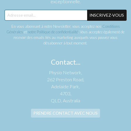
exceptionnelle.
INSCRIVEZ-VOUS
En vous abonnant à notre Newsletter, vous acceptez nos
Conditions
Générales
et
notre Politique de confidentialité
. Vous acceptez également de
recevoir des emails liés au marketing auxquels vous pouvez vous
désabonner à tout moment.
Contact...
Physio Network,
262 Preston Road,
Adelaide Park,
4703,
QLD, Australia
PRENDRE CONTACT AVEC NOUS