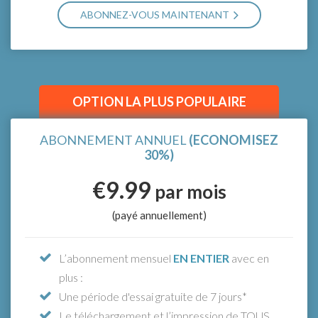
ABONNEZ-VOUS MAINTENANT
SÉLECTIONNER LE NOMBRE D'UTILISATEURS
*Essaie gratuitement pendant 7 jours ! Pas d'inquiétude, si tu
annules pendant la période d'essai, tu ne seras pas débité.
OPTION LA PLUS POPULAIRE
ABONNEMENT ANNUEL
(ECONOMISEZ
30%)
€9.99
par mois
(payé annuellement)
L’abonnement mensuel
EN ENTIER
avec en
plus :
Une période d'essai gratuite de 7 jours*
Le téléchargement et l’impression de TOUS