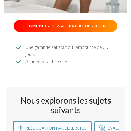
COMMENCEZ L’ESSAI GRATUIT DE 7 JOURS
Une garantie satisfait ou remboursé de 30
jours
Annulez à tout moment
Nous explorons les
sujets
suivants
RÉÉDUCATION PAR L'EXERCICE
ÉVALUATIO