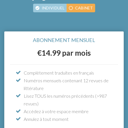
INDIVIDUEL
CABINET
ABONNEMENT ANNUEL
€15.33
ABONNEMENT MENSUEL
À partir de seulement
par
mois (paiement annuel), bénéficiez
€14.99
par mois
d'un accès illimité
Complètement traduites en français
Numéros mensuels contenant 12 revues de
Le moyen le plus simple de tenir votre équipe
littérature
à jour
Lisez TOUS les numéros précédents (>987
Accédez à l’intégralité des fonctionnalités
revues)
avec l’abonnement annuel individuel, plus:
Accédez à votre espace membre
Un compte individuel pour chaque membre
Annulez à tout moment
de votre équipe