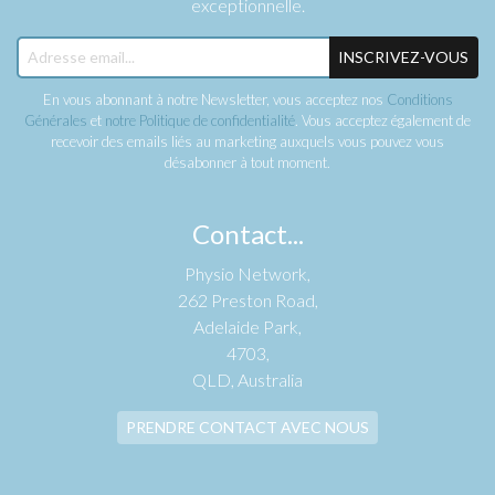
exceptionnelle.
INSCRIVEZ-VOUS
En vous abonnant à notre Newsletter, vous acceptez nos
Conditions
Générales
et
notre Politique de confidentialité
. Vous acceptez également de
recevoir des emails liés au marketing auxquels vous pouvez vous
désabonner à tout moment.
Contact...
Physio Network,
262 Preston Road,
Adelaide Park,
4703,
QLD, Australia
PRENDRE CONTACT AVEC NOUS