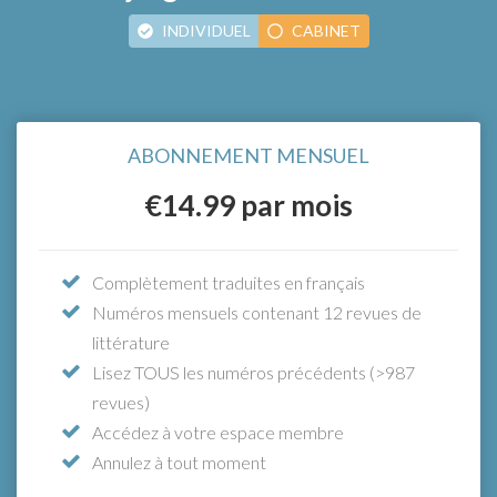
INDIVIDUEL
CABINET
ABONNEMENT ANNUEL
€15.33
ABONNEMENT MENSUEL
À partir de seulement
par
mois (paiement annuel), bénéficiez
€14.99
par mois
d'un accès illimité
Complètement traduites en français
Numéros mensuels contenant 12 revues de
Le moyen le plus simple de tenir votre équipe
littérature
à jour
Lisez TOUS les numéros précédents (>987
Accédez à l’intégralité des fonctionnalités
revues)
avec l’abonnement annuel individuel, plus:
Accédez à votre espace membre
Un compte individuel pour chaque membre
Annulez à tout moment
de votre équipe