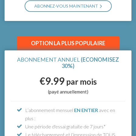
ABONNEZ-VOUS MAINTENANT
SÉLECTIONNER LE NOMBRE D'UTILISATEURS
*Essaie gratuitement pendant 7 jours ! Pas d'inquiétude, si tu
annules pendant la période d'essai, tu ne seras pas débité.
OPTION LA PLUS POPULAIRE
ABONNEMENT ANNUEL
(ECONOMISEZ
30%)
€9.99
par mois
(payé annuellement)
L’abonnement mensuel
EN ENTIER
avec en
plus :
Une période d'essai gratuite de 7 jours*
Le téléchargement et l’impression de TOUS