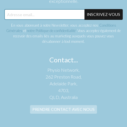
exceptionnelle.
INSCRIVEZ-VOUS
En vous abonnant à notre Newsletter, vous acceptez nos
Conditions
Générales
et
notre Politique de confidentialité
. Vous acceptez également de
recevoir des emails liés au marketing auxquels vous pouvez vous
désabonner à tout moment.
Contact...
Physio Network,
262 Preston Road,
Adelaide Park,
4703,
QLD, Australia
PRENDRE CONTACT AVEC NOUS