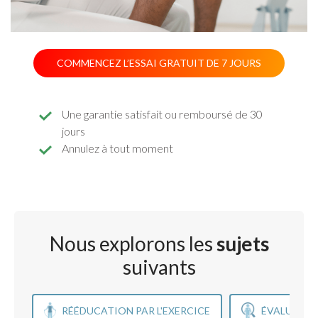
COMMENCEZ L’ESSAI GRATUIT DE 7 JOURS
Une garantie satisfait ou remboursé de 30
jours
Annulez à tout moment
Nous explorons les
sujets
suivants
RÉÉDUCATION PAR L'EXERCICE
ÉVALUATIO