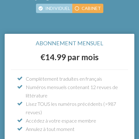
INDIVIDUEL
CABINET
ABONNEMENT ANNUEL
€15.33
ABONNEMENT MENSUEL
À partir de seulement
par
mois (paiement annuel), bénéficiez
€14.99
par mois
d'un accès illimité
Complètement traduites en français
Numéros mensuels contenant 12 revues de
Le moyen le plus simple de tenir votre équipe
littérature
à jour
Lisez TOUS les numéros précédents (>987
Accédez à l’intégralité des fonctionnalités
revues)
avec l’abonnement annuel individuel, plus:
Accédez à votre espace membre
Un compte individuel pour chaque membre
Annulez à tout moment
de votre équipe