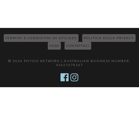
TERMINI E CONDIZIONI DI UTILIZZO
POLITICA SULLA PRIVACY
FAQS
CONTATTACI
© 2026 PHYSIO NETWORK | AUSTRALIAN BUSINESS NUMBER:
33621578167