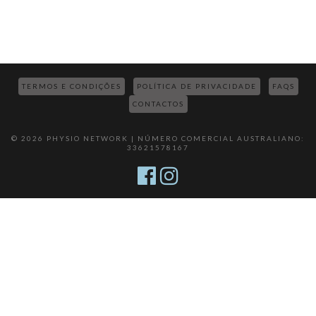
TERMOS E CONDIÇÕES
POLÍTICA DE PRIVACIDADE
FAQS
CONTACTOS
© 2026 PHYSIO NETWORK | NÚMERO COMERCIAL AUSTRALIANO:
33621578167