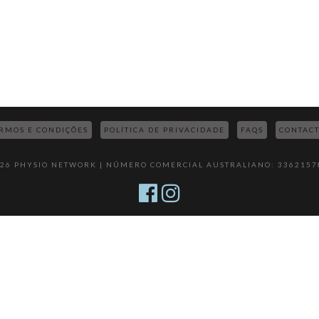
RMOS E CONDIÇÕES
POLÍTICA DE PRIVACIDADE
FAQS
CONTAC
026 PHYSIO NETWORK | NÚMERO COMERCIAL AUSTRALIANO: 3362157