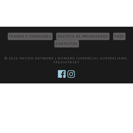
TERMOS E CONDIÇÕES
POLÍTICA DE PRIVACIDADE
FAQS
CONTACTOS
© 2026 PHYSIO NETWORK | NÚMERO COMERCIAL AUSTRALIANO:
33621578167