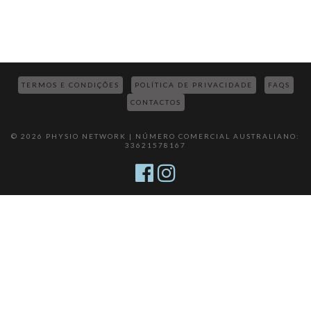
TERMOS E CONDIÇÕES
POLÍTICA DE PRIVACIDADE
FAQS
CONTACTOS
© 2026 PHYSIO NETWORK | NÚMERO COMERCIAL AUSTRALIANO:
33621578167