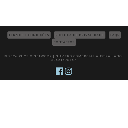
TERMOS E CONDIÇÕES
POLÍTICA DE PRIVACIDADE
FAQS
CONTACTOS
© 2026 PHYSIO NETWORK | NÚMERO COMERCIAL AUSTRALIANO:
33621578167