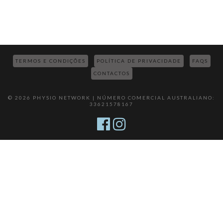
TERMOS E CONDIÇÕES
POLÍTICA DE PRIVACIDADE
FAQS
CONTACTOS
© 2026 PHYSIO NETWORK | NÚMERO COMERCIAL AUSTRALIANO:
33621578167