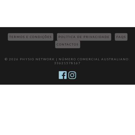
TERMOS E CONDIÇÕES
POLÍTICA DE PRIVACIDADE
FAQS
CONTACTOS
© 2026 PHYSIO NETWORK | NÚMERO COMERCIAL AUSTRALIANO:
33621578167