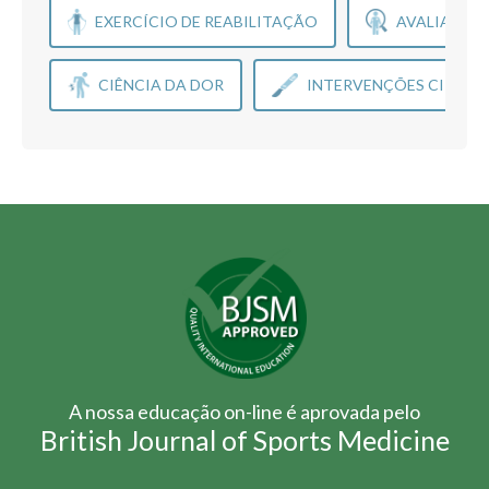
EXERCÍCIO DE REABILITAÇÃO
AVALIAÇÃO
CIÊNCIA DA DOR
INTERVENÇÕES CIRÚRG
A nossa educação on-line é aprovada pelo
British Journal of Sports Medicine