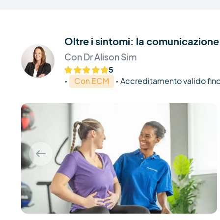
Oltre i sintomi: la comunicazione 
Con Dr Alison Sim
5
•
Con ECM
•
Accreditamento valido fino