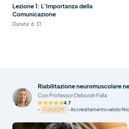
Lezione 1: L’Importanza della
Comunicazione
Durata: 6:31
Riabilitazione neuromuscolare nel
Con Professor Deborah Falla
4.7
•
Con ECM
•
Accreditamento valido fino