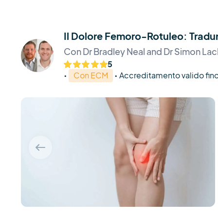
Il Dolore Femoro-Rotuleo: Tradurre
Con Dr Bradley Neal and Dr Simon Lac
5
•
Con ECM
•
Accreditamento valido fino