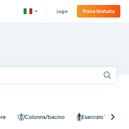
Prova Gratuita
Log in
ore
Colonna/bacino
Esercizio Terapeuti