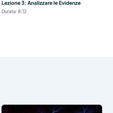
Lezione 3: Analizzare le Evidenze
L
P
Durata: 8:12
D