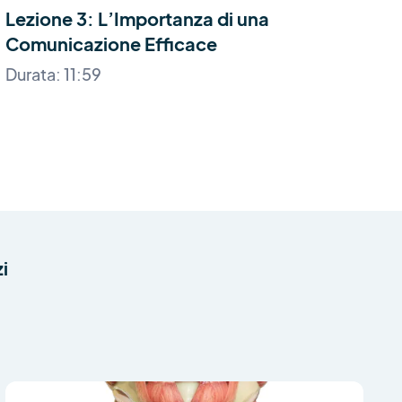
Lezione 3: L’Importanza di una
L
Comunicazione Efficace
P
Durata: 11:59
D
i