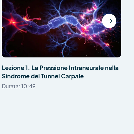
Lezione 1: La Pressione Intraneurale nella
L
Sindrome del Tunnel Carpale
P
C
Durata: 10:49
D