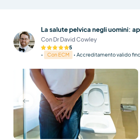
La salute pelvica negli uomini: app
Con Dr David Cowley
5
•
Con ECM
•
Accreditamento valido fino