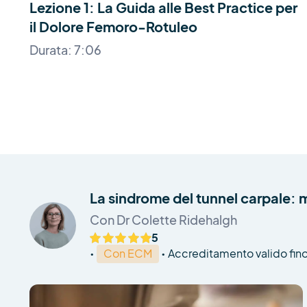
Lezione 1: La Guida alle Best Practice per
il Dolore Femoro-Rotuleo
Durata: 7:06
La sindrome del tunnel carpale:
Con Dr Colette Ridehalgh
5
•
Con ECM
•
Accreditamento valido fino