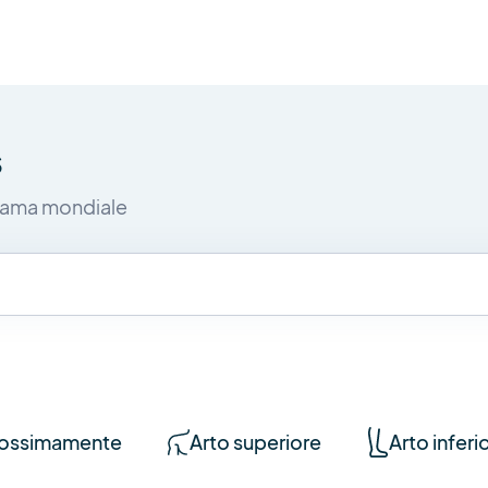
s
i fama mondiale
ossimamente
Arto superiore
Arto inferi