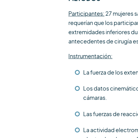
Participantes:
27 mujeres sa
requerían que los participan
extremidades inferiores du
antecedentes de cirugía esp
Instrumentación:
La fuerza de los ext
Los datos cinemático
cámaras.
Las fuerzas de reacci
La actividad electrom