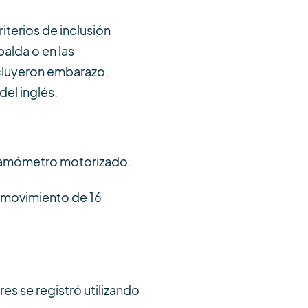
iterios de inclusión
palda o en las
ncluyeron embarazo,
del inglés.
dinamómetro motorizado.
e movimiento de 16
s se registró utilizando