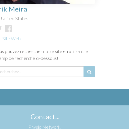
rik Meira
United States
Site Web
us pouvez rechercher notre site en utilisant le
amp de recherche ci-dessous!
Contact...
Physio Network,