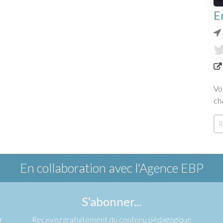
E
Vo
ch
En collaboration avec
l'Agence EBP
S’abonner...
r
Recevez gratuitement du contenu pédagogique