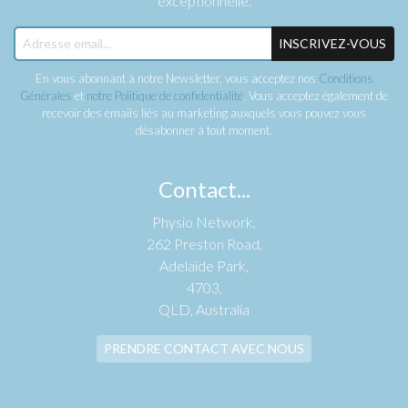
exceptionnelle.
INSCRIVEZ-VOUS
En vous abonnant à notre Newsletter, vous acceptez nos
Conditions
Générales
et
notre Politique de confidentialité
. Vous acceptez également de
recevoir des emails liés au marketing auxquels vous pouvez vous
désabonner à tout moment.
Contact...
Physio Network,
262 Preston Road,
Adelaide Park,
4703,
QLD, Australia
PRENDRE CONTACT AVEC NOUS