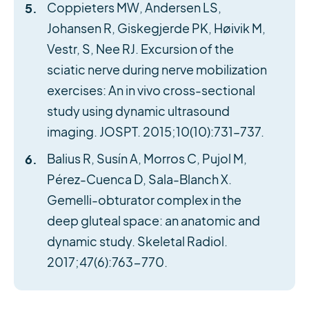
Coppieters MW, Andersen LS,
Johansen R, Giskegjerde PK, Høivik M,
Vestr, S, Nee RJ. Excursion of the
sciatic nerve during nerve mobilization
exercises: An in vivo cross-sectional
study using dynamic ultrasound
imaging. JOSPT. 2015;10(10):731–737.
Balius R, Susín A, Morros C, Pujol M,
Pérez-Cuenca D, Sala-Blanch X.
Gemelli-obturator complex in the
deep gluteal space: an anatomic and
dynamic study. Skeletal Radiol.
2017;47(6):763-770.