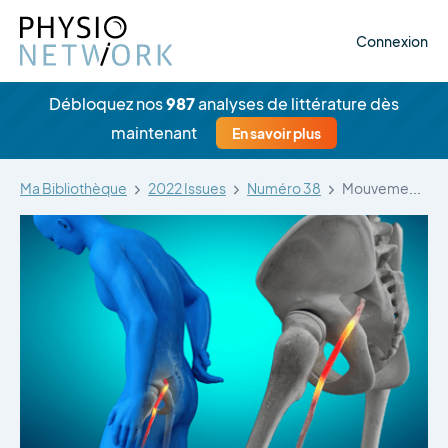
Connexion
Débloquez nos
987
analyses de littérature dès
maintenant
En savoir plus
Ma Bibliothèque
2022 Issues
Numéro 38
Mouvements du nerf sciatique dans l'espace…