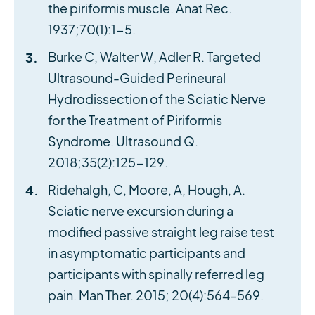
the piriformis muscle. Anat Rec.
1937;70(1):1-5.
Burke C, Walter W, Adler R. Targeted
Ultrasound-Guided Perineural
Hydrodissection of the Sciatic Nerve
for the Treatment of Piriformis
Syndrome. Ultrasound Q.
2018;35(2):125-129.
Ridehalgh, C, Moore, A, Hough, A.
Sciatic nerve excursion during a
modified passive straight leg raise test
in asymptomatic participants and
participants with spinally referred leg
pain. Man Ther. 2015; 20(4):564–569.