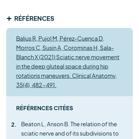
+
RÉFÉRENCES
Balius R, Pujol M, Pérez‐Cuenca D,
Morros C, Susin A, Corominas H, Sala-
Blanch X (2021) Sciatic nerve movement
in the deep gluteal space during hip
rotations maneuvers. Clinical Anatomy,
35(4), 482-491.
RÉFÉRENCES CITÉES
Beaton L, Anson B. The relation of the
sciatic nerve and of its subdivisions to