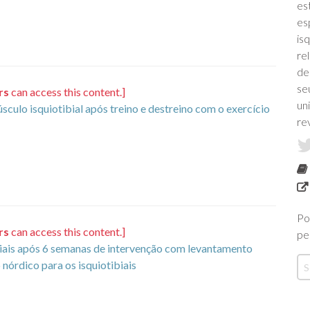
es
es
is
re
de
se
rs
can access this content.]
un
sculo isquiotibial após treino e destreino com o exercício
re
Po
rs
can access this content.]
pe
biais após 6 semanas de intervenção com levantamento
nórdico para os isquiotibiais