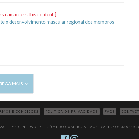
rs
can access this content.]
mente o desenvolvimento muscular regional dos membros
REGA MAIS
RMOS E CONDIÇÕES
POLÍTICA DE PRIVACIDADE
FAQS
CONTAC
026 PHYSIO NETWORK | NÚMERO COMERCIAL AUSTRALIANO: 3362157