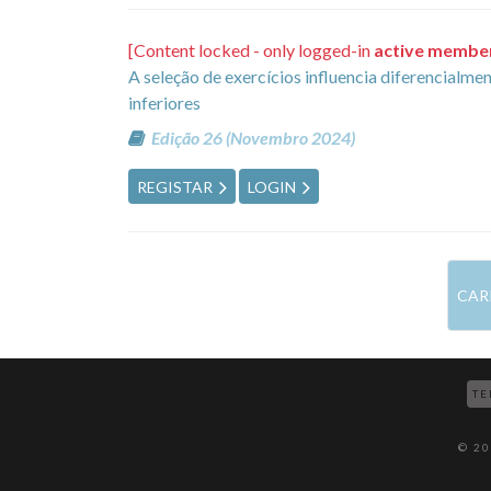
[Content locked - only logged-in
active membe
A seleção de exercícios influencia diferencial
inferiores
Edição 26 (Novembro 2024)
REGISTAR
LOGIN
CAR
TE
© 2