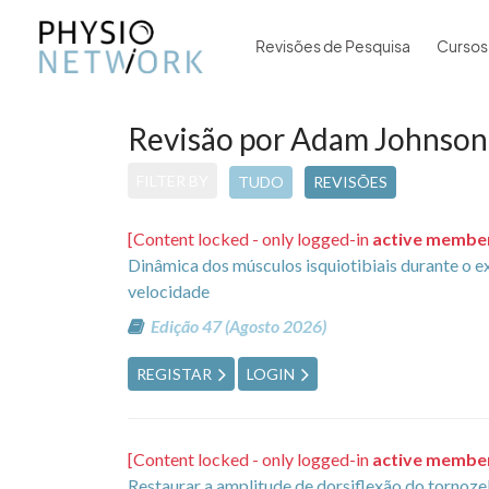
Revisões de Pesquisa
Cursos
Revisão por Adam Johnson
FILTER BY
TUDO
REVISÕES
[Content locked - only logged-in
active membe
Dinâmica dos músculos isquiotibiais durante o exe
velocidade
Edição 47 (Agosto 2026)
REGISTAR
LOGIN
[Content locked - only logged-in
active membe
Restaurar a amplitude de dorsiflexão do tornoze