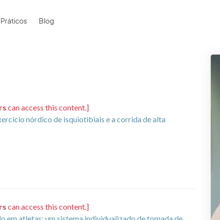
 Práticos
Blog
rs
can access this content.]
rcício nórdico de isquiotibiais e a corrida de alta
rs
can access this content.]
lo em atletas: um sistema individualizado de tomada de