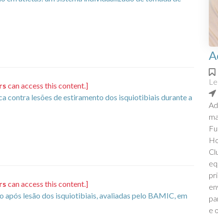
A
Le
rs
can access this content.]
ca contra lesões de estiramento dos isquiotibiais durante a
Ad
ma
Fu
Ho
Cl
eq
pr
rs
can access this content.]
en
o após lesão dos isquiotibiais, avaliadas pelo BAMIC, em
pa
e 