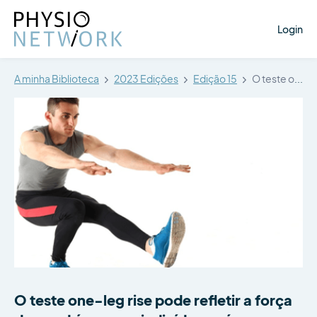
Login
A minha Biblioteca
2023 Edições
Edição 15
O teste one-leg rise pode refletir…
O teste one-leg rise pode refletir a força