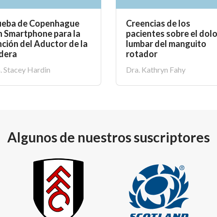
ueba de Copenhague
Creencias de los
n Smartphone para la
pacientes sobre el dolo
ción del Aductor de la
lumbar del manguito
dera
rotador
. Stacey Hardin
Dra. Kathryn Fahy
Algunos de nuestros suscriptores