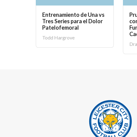
Entrenamiento de Una vs
Pr
Tres Series para el Dolor
co
Patelofemoral
Fun
Ca
Todd Hargrove
Dra