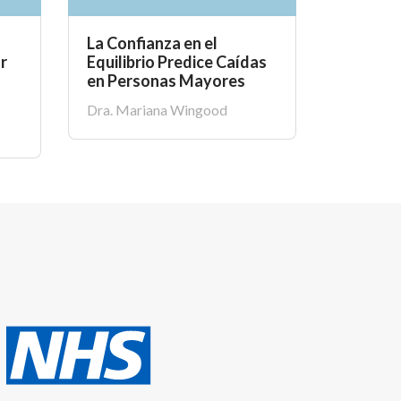
La Confianza en el
Riesgo 
r
Equilibrio Predice Caídas
Reempla
en Personas Mayores
Despué
Dra. Mariana Wingood
Dra. Lind