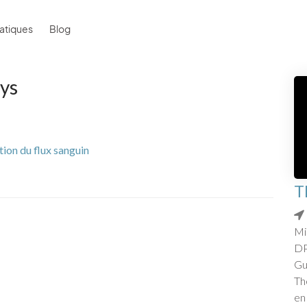
atiques
Blog
uys
tion du flux sanguin
T
Mi
DP
Gu
Th
en