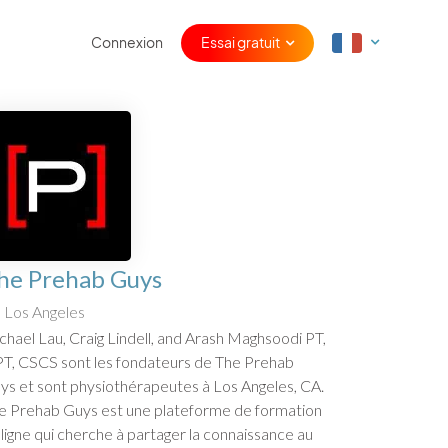
Connexion
Essai gratuit
he Prehab Guys
Los Angeles
chael Lau, Craig Lindell, and Arash Maghsoodi PT,
T, CSCS sont les fondateurs de The Prehab
ys et sont physiothérapeutes à Los Angeles, CA.
e Prehab Guys est une plateforme de formation
 ligne qui cherche à partager la connaissance au