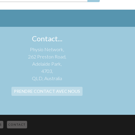
Contact...
Physio Network,
262 Preston Road,
Adelaide Park,
4703,
QLD, Australia
PRENDRE CONTACT AVEC NOUS
S
CONTACT