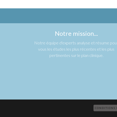
Notre mission...
Notre équipe d'experts analyse et résume pou
vous les études les plus récentes et les plus
pertinentes sur le plan clinique.
CONDITIONS 