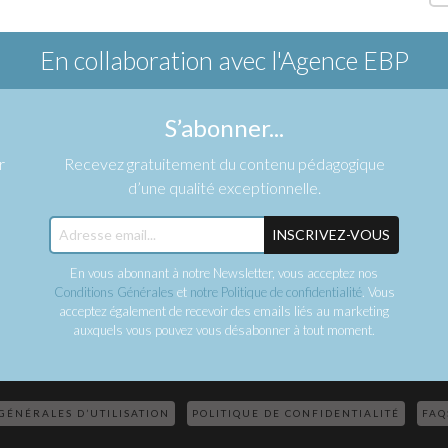
En collaboration avec
l'Agence EBP
S’abonner...
r
Recevez gratuitement du contenu pédagogique
d’une qualité exceptionnelle.
INSCRIVEZ-VOUS
En vous abonnant à notre Newsletter, vous acceptez nos
Conditions Générales
et
notre Politique de confidentialité
. Vous
acceptez également de recevoir des emails liés au marketing
auxquels vous pouvez vous désabonner à tout moment.
GÉNÉRALES D’UTILISATION
POLITIQUE DE CONFIDENTIALITÉ
FAQ