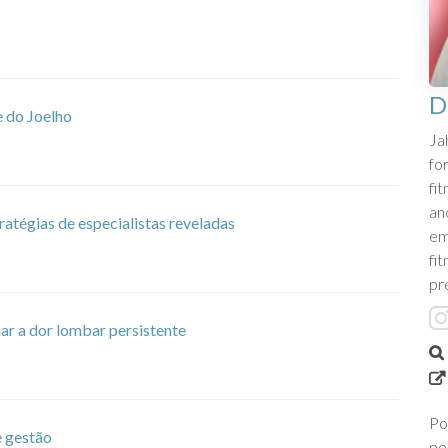
D
e do Joelho
Ja
fo
fi
an
ratégias de especialistas reveladas
em
fi
pr
ar a dor lombar persistente
Po
e gestão
pe