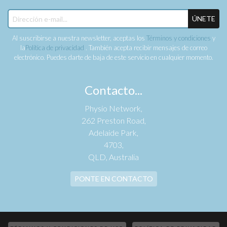
ÚNETE
Al suscribirse a nuestra newsletter, aceptas los
Términos y condiciones
y
la
Política de privacidad
. También acepta recibir mensajes de correo
electrónico. Puedes darte de baja de este servicio en cualquier momento.
Contacto...
Physio Network,
262 Preston Road,
Adelaide Park,
4703,
QLD, Australia
PONTE EN CONTACTO