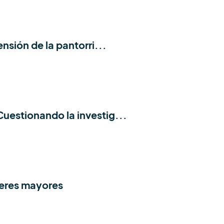
nsión de la pantorri...
uestionando la investig...
jeres mayores