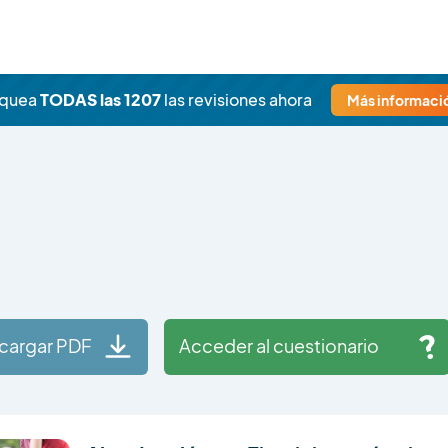
oquea
TODAS las 1207
las revisiones ahora
Más informació
cargar PDF
Acceder al cuestionario