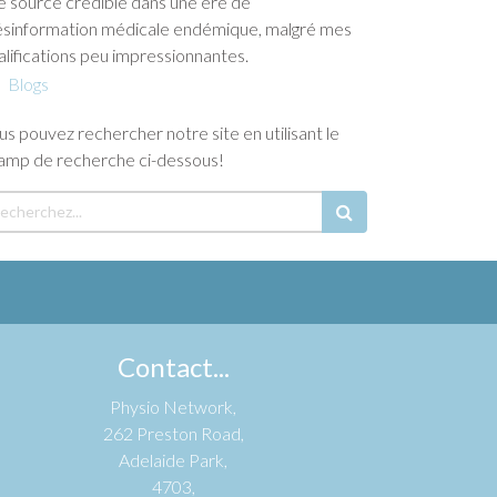
e source crédible dans une ère de
sinformation médicale endémique, malgré mes
alifications peu impressionnantes.
Blogs
us pouvez rechercher notre site en utilisant le
amp de recherche ci-dessous!
Contact...
Physio Network,
262 Preston Road,
Adelaide Park,
4703,