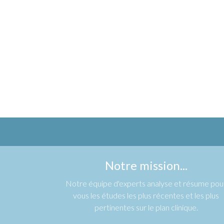
Notre mission...
Notre équipe d'experts analyse et résume pou
vous les études les plus récentes et les plus
pertinentes sur le plan clinique.