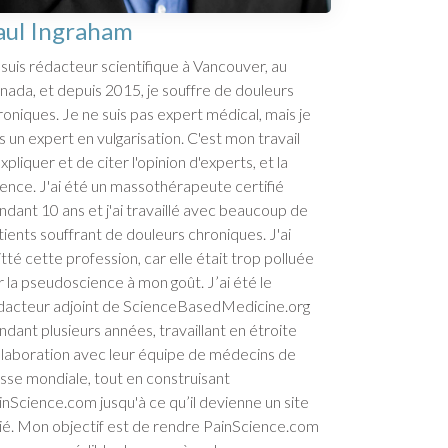
aul Ingraham
 suis rédacteur scientifique à Vancouver, au
nada, et depuis 2015, je souffre de douleurs
roniques. Je ne suis pas expert médical, mais je
is un expert en vulgarisation. C'est mon travail
xpliquer et de citer l'opinion d'experts, et la
ience. J'ai été un massothérapeute certifié
ndant 10 ans et j'ai travaillé avec beaucoup de
tients souffrant de douleurs chroniques. J'ai
itté cette profession, car elle était trop polluée
r la pseudoscience à mon goût. J’ai été le
dacteur adjoint de ScienceBasedMedicine.org
ndant plusieurs années, travaillant en étroite
llaboration avec leur équipe de médecins de
asse mondiale, tout en construisant
inScience.com jusqu'à ce qu’il devienne un site
lié. Mon objectif est de rendre PainScience.com