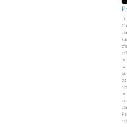
P
Je
Ca
ch
su
d'e
sc
pe
pa
qu
pa
ré
pe
co
cl
Pa
re