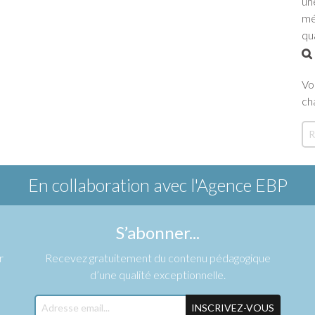
un
mé
qu
Vo
ch
En collaboration avec
l'Agence EBP
S’abonner...
r
Recevez gratuitement du contenu pédagogique
d’une qualité exceptionnelle.
INSCRIVEZ-VOUS