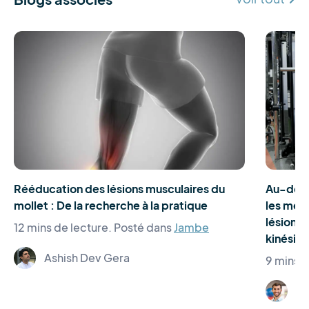
Rééducation des lésions musculaires du
Au-delà
mollet : De la recherche à la pratique
les meil
lésions 
12 mins de lecture.
Posté dans
Jambe
kinésit
Ashish Dev Gera
9 mins d
Dr