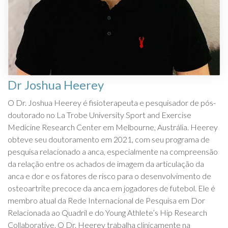
Dr Joshua Heerey
O Dr. Joshua Heerey é fisioterapeuta e pesquisador de pós-
doutorado no La Trobe University Sport and Exercise
Medicine Research Center em Melbourne, Austrália. Heerey
obteve seu doutoramento em 2021, com seu programa de
pesquisa relacionado a anca, especialmente na compreensão
da relação entre os achados de imagem da articulação da
anca e dor e os fatores de risco para o desenvolvimento de
osteoartrite precoce da anca em jogadores de futebol. Ele é
membro atual da Rede Internacional de Pesquisa em Dor
Relacionada ao Quadril e do Young Athlete’s Hip Research
Collaborative. O Dr. Heerey trabalha clinicamente na