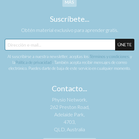
MÁS
Suscríbete...
Obtén material exclusivo para aprender gratis.
ÚNETE
Al suscribirse a nuestra newsletter, aceptas los
Términos y condiciones
y
la
Política de privacidad
. También acepta recibir mensajes de correo
electrónico. Puedes darte de baja de este servicio en cualquier momento.
Contacto...
Physio Network,
262 Preston Road,
Adelaide Park,
4703,
QLD, Australia