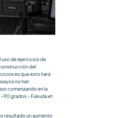
l uso de ejercicios de
econstrucción del
rcicios es que esto hará
ensayos no han
cluso comenzando en la
45-90 grados – Fukuda et
como resultado un aumento