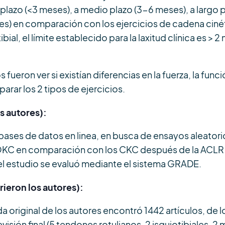
to plazo (<3 meses), a medio plazo (3-6 meses), a largo 
es) en comparación con los ejercicios de cadena cinét
tibial, el límite establecido para la laxitud clínica es
fueron ver si existían diferencias en la fuerza, la funció
rar los 2 tipos de ejercicios.
s autores):
bases de datos en linea, en busca de ensayos aleator
 OKC en comparación con los CKC después de la ACLR h
l estudio se evaluó mediante el sistema GRADE.
ieron los autores):
 original de los autores encontró 1442 artículos, de l
evisión final (5 tendones rotulianos, 2 isquiotibiales, 