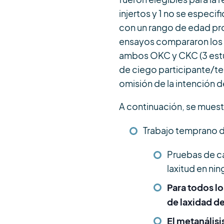
injertos y 1 no se especif
con un rango de edad pro
ensayos compararon los 
ambos OKC y CKC (3 estud
de ciego participante/ter
omisión de la intención de
A continuación, se muestra
Trabajo temprano d
Pruebas de ca
laxitud en n
Para todos l
de laxidad d
El metanális