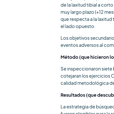
de la laxitud tibial a cor
muy largo plazo (+12 mes
que respecta a la laxitud 
el lado opuesto.
Los objetivos secundarios 
eventos adversos al compa
Método (que hicieron lo
Se inspeccionaron siete 
cotejaran los ejercicios
calidad metodológica de
Resultados (que descubr
La estrategia de búsqueda
fueron elegibles para la r