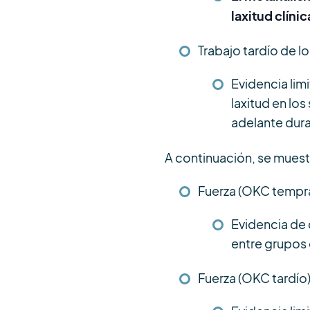
laxitud clín
Trabajo tardío de l
Evidencia lim
laxitud en lo
adelante duran
A continuación, se muest
Fuerza (OKC tempr
Evidencia de 
entre grupos 
Fuerza (OKC tardío