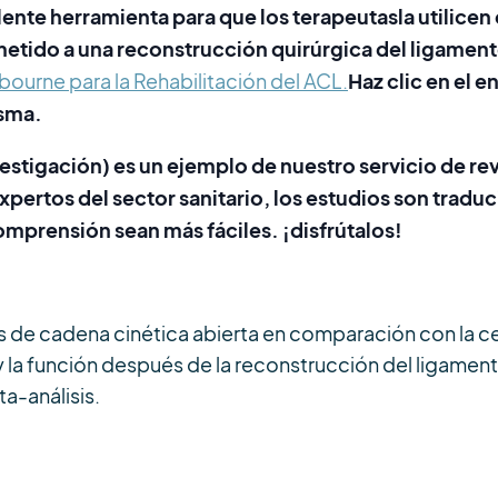
ente herramienta para que los terapeutas
la utilice
etido a una reconstrucción quirúrgica del ligament
Haz clic en el 
bourne para la Rehabilitación del ACL.
isma.
nvestigación) es un ejemplo de nuestro servicio de rev
xpertos del sector sanitario, los estudios son tradu
comprensión sean más fáciles. ¡disfrútalos!
os de cadena cinética abierta en comparación con la c
za y la función después de la reconstrucción del ligamen
ta-análisis.