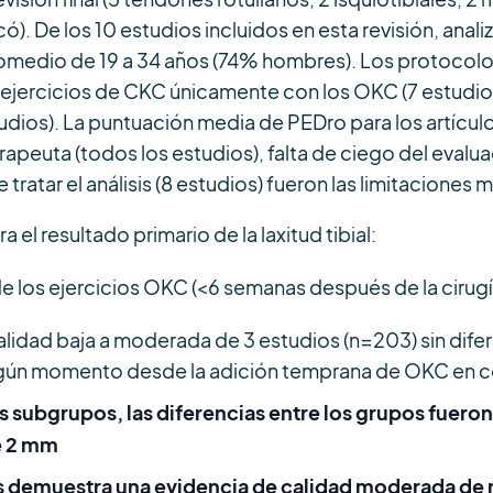
icó). De los 10 estudios incluidos en esta revisión, anal
medio de 19 a 34 años (74% hombres). Los protocolos
ejercicios de CKC únicamente con los OKC (7 estudio
ios). La puntuación media de PEDro para los artículos 
apeuta (todos los estudios), falta de ciego del evaluad
 tratar el análisis (8 estudios) fueron las limitacione
 el resultado primario de la laxitud tibial:
e los ejercicios OKC (<6 semanas después de la cirugí
lidad baja a moderada de 3 estudios (n=203) sin difer
ingún momento desde la adición temprana de OKC en
os subgrupos, las diferencias entre los grupos fuer
e 2 mm
is demuestra una evidencia de calidad moderada de 