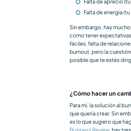
Falta de aprecio (t
Falta de energía (t
Sin embargo, hay muchos 
como tener expectativas a
fáciles, falta de relacio
burnout, pero la cuestión
posible que te estés diri
¿Cómo hacer un cam
Para mí, la solución al b
que quería crear. Sin emb
es lo que sugiero que ha
Business Review
, hay tre