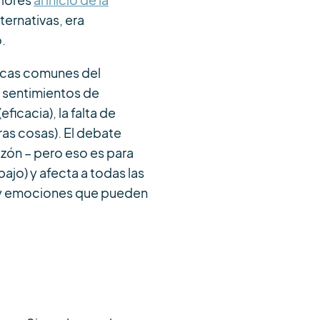
riores
al inicio de la
ernativas, era
.
ticas comunes del
os sentimientos de
icacia), la falta de
ras cosas). El debate
azón – pero eso es para
bajo) y afecta a todas las
s y emociones que pueden