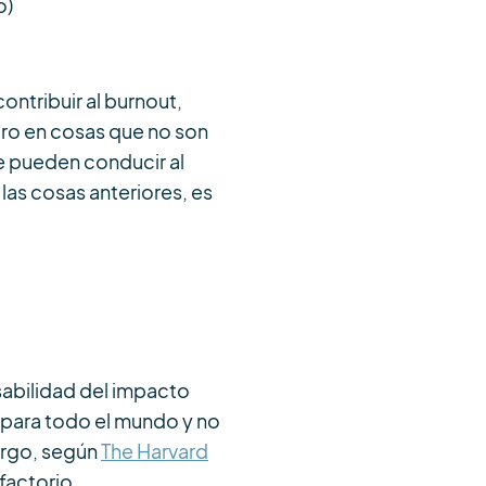
o)
ntribuir al burnout,
duro en cosas que no son
ue pueden conducir al
 las cosas anteriores, es
nsabilidad del impacto
a para todo el mundo y no
argo, según
The Harvard
factorio.