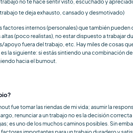
u trabajo no te hace sentir visto, escuchado y apreciad
u trabajo te deja exhausto, cansado y desmotivado)
factores internos (personales) que también pueden co
ltas (poco realistas), no estar dispuesto a trabajar 
nes/apoyo fuera del trabajo, etc. Hay miles de cosas q
 es la siguiente: si estás sintiendo una combinación de
giendo hacia el burnout.
bio?
urnout fue tomar las riendas de mi vida; asumir la respo
argo, renunciar a un trabajo no es la decisión correct
gas; es uno de los muchos caminos posibles. Sin emb
s factores importantes para un trabajo duradero y satis