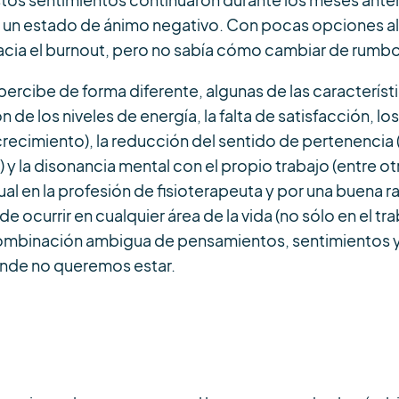
tos sentimientos continuaron durante los meses ante
a un estado de ánimo negativo. Con pocas opciones alt
acia el burnout, pero no sabía cómo cambiar de rumbo
ercibe de forma diferente, algunas de las caracterís
 de los niveles de energía, la falta de satisfacción, l
recimiento), la reducción del sentido de pertenencia (ef
 y la disonancia mental con el propio trabajo (entre ot
ual en la profesión de fisioterapeuta y por una buena r
e ocurrir en cualquier área de la vida (no sólo en el tra
a combinación ambigua de pensamientos, sentimiento
donde no queremos estar.