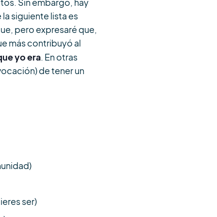
itos. Sin embargo, hay
a siguiente lista es
igue, pero expresaré que,
 que más contribuyó al
que yo era
. En otras
 vocación) de tener un
munidad)
ieres ser)