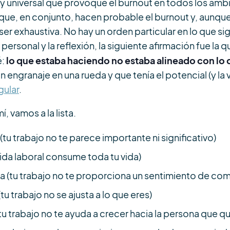
o y universal que provoque el burnout en todos los ámb
e, en conjunto, hacen probable el burnout y, aunque l
er exhaustiva. No hay un orden particular en lo que s
 personal y la reflexión, la siguiente afirmación fue la
lo que estaba haciendo no estaba alineado con lo 
é:
un engranaje en una rueda y que tenía el potencial (y la
gular
.
, vamos a la lista.
 (tu trabajo no te parece importante ni significativo)
 vida laboral consume toda tu vida)
ia (tu trabajo no te proporciona un sentimiento de co
(tu trabajo no se ajusta a lo que eres)
tu trabajo no te ayuda a crecer hacia la persona que qu