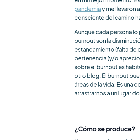
en mi mejor momento. Es
pandemia
y me llevaron 
consciente del camino h
Aunque cada persona lo p
burnout son la disminución
estancamiento (falta de c
pertenencia (y/o aprecio)
sobre el burnout es habit
otro blog. El burnout pued
áreas de la vida. Es un
arrastrarnos a un lugar 
¿Cómo se produce?