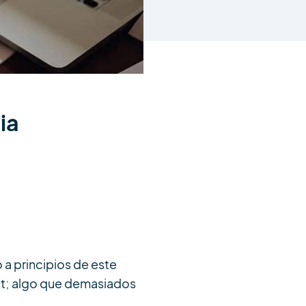
ia
 a principios de este
out; algo que demasiados