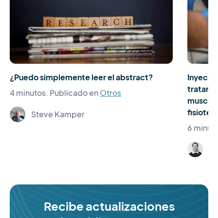
¿Puedo simplemente leer el abstract?
Inyeccio
tratami
4 minutos.
Publicado en
Otros
musculo
fisiote
Steve Kamper
6 minut
El
Recibe actualizaciones