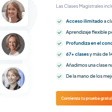
Las Clases Magistrales inc
Acceso ilimitado
a cl
Aprendizaje flexible 
Profundiza en el co
67+ clases
y más de
1
Añadimos una clase 
De la mano de los me
Comienza tu prueba gratuit