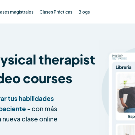
ases magistrales
Clases Prácticas
Blogs
sical therapist
ideo courses
ar tus habilidades
 paciente
- con más
 nueva clase online