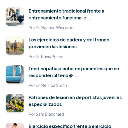
Entrenamiento tradicional frente a
entrenamiento funcional e...
Por Dr Mariana Wingood
Los ejercicios de cadera y del tronco
previenen las lesiones...
Por Dr Travis Pollen
Tendinopatía plantar en pacientes que no
responden al tend�...
Por Dr Melinda Smith
Patrones de lesión en deportistas juveniles
especializados
Por Sam Blanchard
Ejercicio específico frente a ejercicio