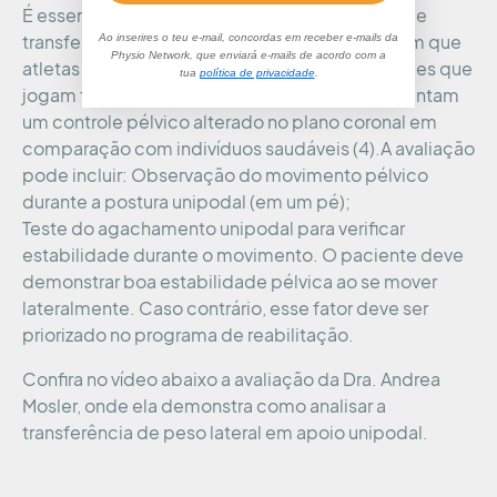
É essencial avaliar a capacidade do paciente de
Ao inserires o teu e-mail, concordas em receber e-mails da
transferir o peso lateralmente. Estudos mostram que
Physio Network, que enviará e-mails de acordo com a
atletas com dor na virilha, especialmente aqueles que
tua
política de privacidade
.
jogam futebol, rugby e outros esportes, apresentam
um controle pélvico alterado no plano coronal em
comparação com indivíduos saudáveis (4).A avaliação
pode incluir: Observação do movimento pélvico
durante a postura unipodal (em um pé);
Teste do agachamento unipodal para verificar
estabilidade durante o movimento. O paciente deve
demonstrar boa estabilidade pélvica ao se mover
lateralmente. Caso contrário, esse fator deve ser
priorizado no programa de reabilitação.
Confira no vídeo abaixo a avaliação da Dra. Andrea
Mosler, onde ela demonstra como analisar a
transferência de peso lateral em apoio unipodal.