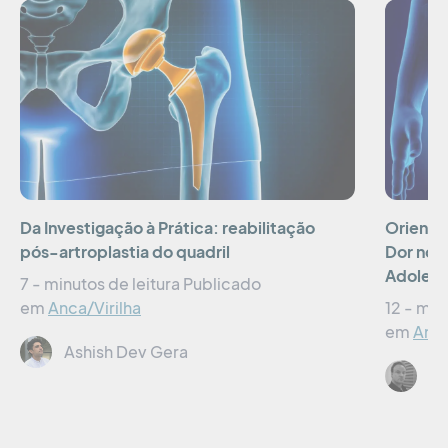
Da Investigação à Prática: reabilitação
Orientaç
pós-artroplastia do quadril
Dor no Q
Adolesc
7 - minutos de leitura
Publicado
em
Anca/Virilha
12 - min
em
Anca
Ashish Dev Gera
Dr