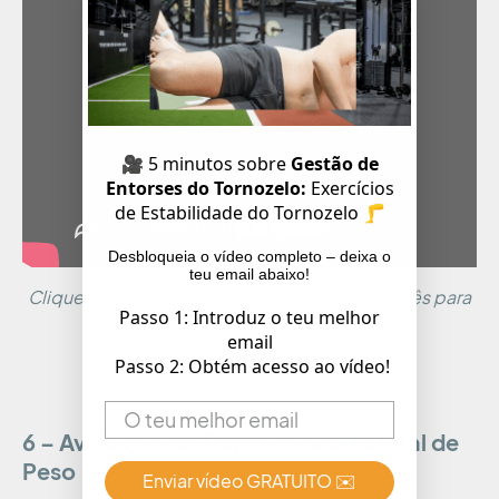
🎥 5 minutos sobre
Gestão de
Entorses do Tornozelo:
Exercícios
de Estabilidade do Tornozelo 🦵
Desbloqueia o vídeo completo – deixa o
teu email abaixo!
Clique em configurações “legendas” Português para
Passo 1: Introduz o teu melhor
assistir com legendas em português.
email
Passo 2: Obtém acesso ao vídeo!
6 – Avaliação da Transferência Lateral de
Peso
Enviar vídeo GRATUITO ✉️