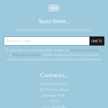
MÁS
Suscríbete...
Obtén material exclusivo para aprender gratis.
ÚNETE
Al suscribirse a nuestra newsletter, aceptas los
Términos y condiciones
y
la
Política de privacidad
. También acepta recibir mensajes de correo
electrónico. Puedes darte de baja de este servicio en cualquier momento.
Contacto...
Physio Network,
262 Preston Road,
Adelaide Park,
4703,
QLD, Australia