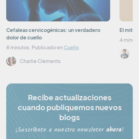
Cefaleas cervicogénicas: un verdadero
El mito 
dolor de cuello
4 minut
8 minutos.
Publicado en
Cuello
Lo
Charlie Clements
Recibe actualizaciones
cuando publiquemos nuevos
blogs
¡Suscríbete a nuestro newsleter
ahora
!