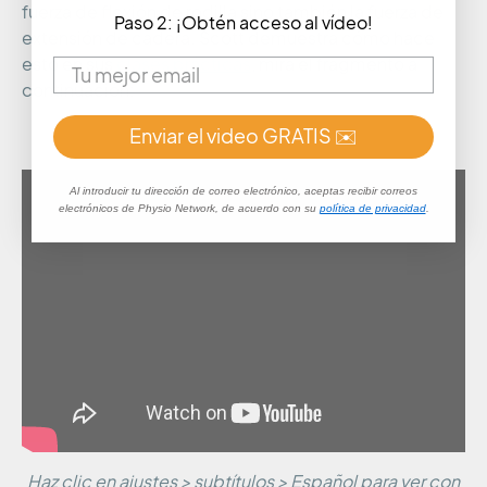
fuerza de flexión de rodilla sino también la fuerza de
Paso 2: ¡Obtén acceso al vídeo!
extensión de cadera. Scott demuestra cómo hace
esto en sus
clases prácticas
, mira el fragmento a
continuación:
Enviar el video GRATIS ✉️
Al introducir tu dirección de correo electrónico, aceptas recibir correos
electrónicos de Physio Network, de acuerdo con su
política de privacidad
.
Haz clic en ajustes > subtítulos > Español para ver con