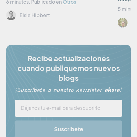
6 minutos.
Publicado en
Otros
5 minut
Elsie Hibbert
Dr
Recibe actualizaciones
cuando publiquemos nuevos
blogs
¡Suscríbete a nuestro newsleter
ahora
!
Suscríbete