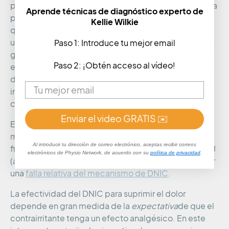
planteada por un estímulo particular. Por ejemplo, si la
Aprende técnicas de diagnóstico experto de
periferia está comunicando información que sugiere
Kellie Wilkie
que hay una gran cantidad de amenaza mecánica en
un área particular, el cerebro, que tiene acceso a una
Paso 1: Introduce tu mejor email
gran cantidad de información adicional sobre lo que
Paso 2: ¡Obtén acceso al vídeo!
está sucediendo realmente en la periferia, puede
decidir que el problema no es tan serio, y por lo tanto
inhibe la transmisión de señales nociceptivas al
cerebro.
Enviar el video GRATIS ✉️
Existe una importante investigación que muestra que
muchas condiciones de dolor crónico como la
Al introducir tu dirección de correo electrónico, aceptas recibir correos
fibromialgia, el síndrome del intestino irritable y la TMJ
electrónicos de Physio Network, de acuerdo con su
política de privacidad
.
(articulación temporomandibular) se caracterizan por
una
falla relativa del mecanismo de DNIC
.
La efectividad del DNIC para suprimir el dolor
depende en gran medida de la
expectativa
de que el
contrairritante tenga un efecto analgésico. En este