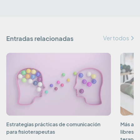
Entradas relacionadas
Ver todos
Estrategias prácticas de comunicación
Más allá
para fisioterapeutas
libres):
terapia