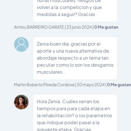
fibras musculares, riesgos de
volver a la.competicion y que
medidas a seguir? Gracias
0
Me gustan
Arritxu BARREIRO GARATE
|
23 junio 2024
|
Zenia buen día, gracias por el
aporte y una nueva alternativa de
abordaje respecto a un tema tan
peculiar como lo son los desgarros
musculares…
0
Me gustan
Martin Roberto Pineda Cordova
|
30 mayo 2024
|
Hola Zenia. Cuáles serian los
tiempos para para cada etapa en
la rehabilitación? o los parametros
que indique poder pasar a la
siguiente etapa. Gracias