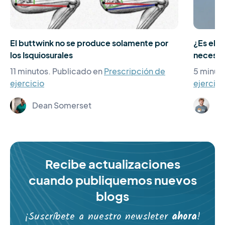
El buttwink no se produce solamente por
¿Es el 
los Isquiosurales
necesar
11 minutos.
Publicado en
Prescripción de
5 minut
ejercicio
ejercici
Dean Somerset
Lo
Recibe actualizaciones
cuando publiquemos nuevos
blogs
¡Suscríbete a nuestro newsleter
ahora
!