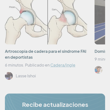
Artroscopia de cadera para el síndrome FAI
Domine 
en deportistas
9 minut
6 minutos.
Publicado en
Cadera/ingle
Dr
Lasse Ishoi
Recibe actualizaciones