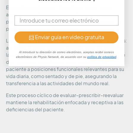
Este enfoque dirigido y basado en la evaluación
aporta claridad en la selección de ejercicios y
permite la reevaluación continua para monitorizar el
progreso y ajustar el tratamiento.
📨 Enviar guía en vídeo gratuita
La progresión del ejercicio sigue principios familiares:
aumentar gradualmente el desafío variando la carga,
Al introducir tu dirección de correo electrónico, aceptas recibir correos
la postura, la resistencia y la velocidad. Es importante
electrónicos de Physio Network, de acuerdo con su
política de privacidad
.
destacar que la progresión busca devolver al
paciente a posiciones funcionales relevantes para su
vida diaria, como sentado y de pie, asegurando la
transferencia a las actividades del mundo real.
Este proceso cíclico de evaluar–prescribir–reevaluar
mantiene la rehabilitación enfocada y receptiva a las
deficiencias del paciente.