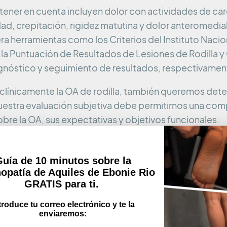
ener en cuenta incluyen dolor con actividades de ca
dad, crepitación, rigidez matutina y dolor anteromedial
ra herramientas como los Criterios del Instituto Naci
 la Puntuación de Resultados de Lesiones de Rodilla y
iagnóstico y seguimiento de resultados, respectivamen
línicamente la OA de rodilla, también queremos detec
 Nuestra evaluación subjetiva debe permitirnos una co
bre la OA, sus expectativas y objetivos funcionales.
uía de 10 minutos sobre la
nopatía de Aquiles de Ebonie Rio
GRATIS para ti.
uaciones funcionales, pruebas estandarizadas y prue
troduce tu correo electrónico y te la
capacidad funcional del paciente. Las evaluaciones f
enviaremos:
va del movimiento, mientras que las pruebas estandari