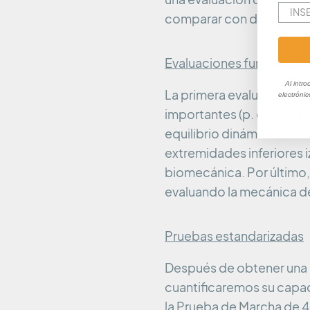
comparar con datos normat
Evaluaciones funcionale
Al intro
La primera evaluación fu
electróni
importantes (p. ej., el p
equilibrio dinámico. A c
extremidades inferiores i
biomecánica. Por último,
evaluando la mecánica de
Pruebas estandarizadas
Después de obtener una c
cuantificaremos su capac
la Prueba de Marcha de 4