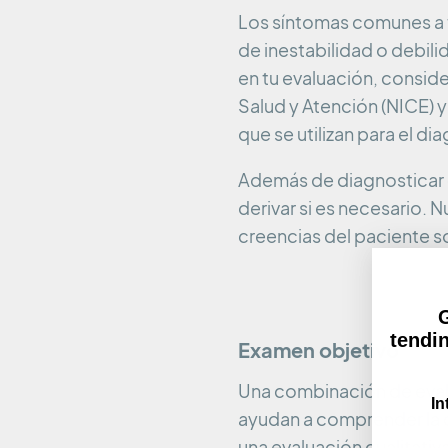
Los síntomas comunes a t
de inestabilidad o debili
en tu evaluación, conside
Salud y Atención (NICE) y
que se utilizan para el d
Además de diagnosticar c
derivar si es necesario.
creencias del paciente so
G
tendi
Examen objetivo
Una combinación de eval
In
ayudan a comprender la 
una evaluación cualitati