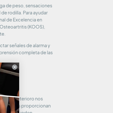
rga de peso, sensaciones
 de rodilla. Para ayudar
onal de Excelencia en
 Osteoartritis (KOOS),
te.
tar señales de alarma y
mprensión completa de las
bas de deterioro nos
uncionales proporcionan
zadas se pueden