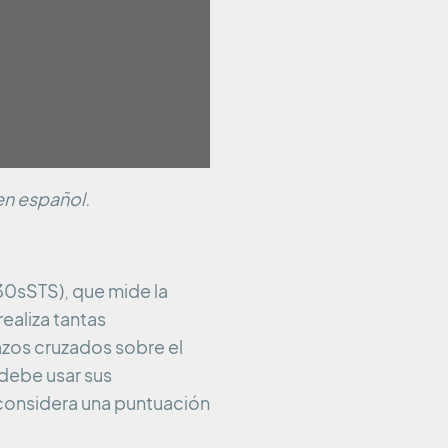
 en español.
30sSTS), que mide la
realiza tantas
azos cruzados sobre el
 debe usar sus
 considera una puntuación