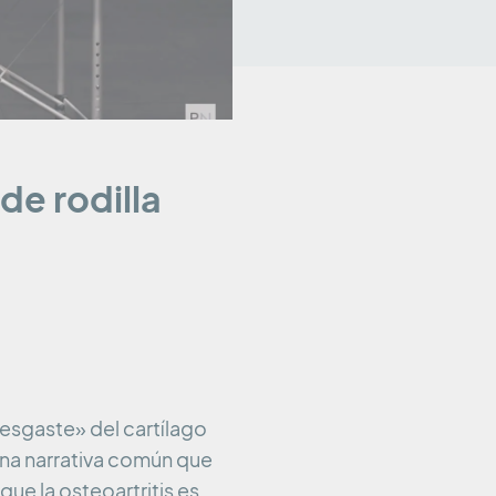
 de rodilla
desgaste» del cartílago
 una narrativa común que
ue la osteoartritis es