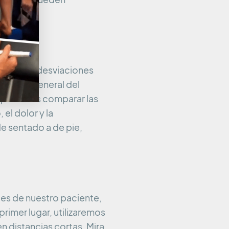
e.
 buscamos desviaciones
luación general del
, queremos comparar las
el dolor y la
e sentado a de pie,
es de nuestro paciente,
imer lugar, utilizaremos
 distancias cortas. Mira