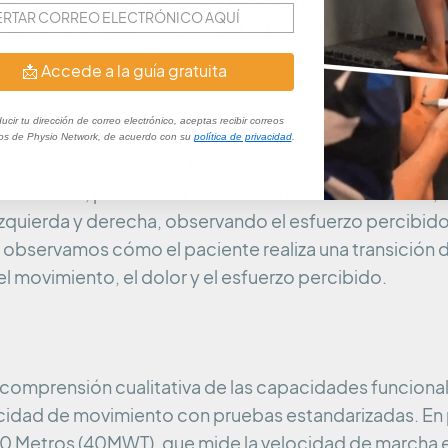
ivos y utilizarse para seguir el progreso del pacient
📩 Accede a la guía gratuita
s
ducir tu dirección de correo electrónico, aceptas recibir correos
ncional a observar es la marcha del paciente, donde
cos de Physio Network, de acuerdo con su
política de privacidad
.
atrón de marcha de Trendelenburg) y realizamos una eva
ontinuación, pasamos al escalón. Al evaluar el escalón
zquierda y derecha, observando el esfuerzo percibido, 
 observamos cómo el paciente realiza una transición d
l movimiento, el dolor y el esfuerzo percibido.
omprensión cualitativa de las capacidades funcional
idad de movimiento con pruebas estandarizadas. En pr
0 Metros (40MWT), que mide la velocidad de marcha en