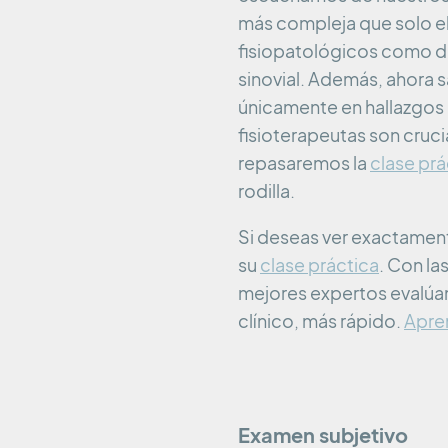
más compleja que solo el
fisiopatológicos como d
sinovial. Además, ahora s
únicamente en hallazgos 
fisioterapeutas son cruci
repasaremos la
clase prá
rodilla.
Si deseas ver exactamente
su
clase práctica
. Con la
mejores expertos evalúan
clínico, más rápido.
Apre
Examen subjetivo