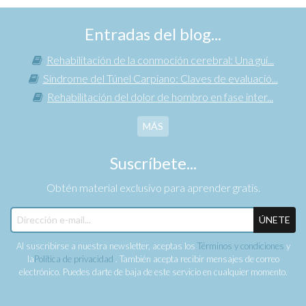
Entradas del blog...
Rehabilitación de la conmoción cerebral: Una guí...
Síndrome del Túnel Carpiano: Claves de evaluació...
Rehabilitación del dolor de hombro en fase inter...
MÁS
Suscríbete...
Obtén material exclusivo para aprender gratis.
ÚNETE
Al suscribirse a nuestra newsletter, aceptas los
Términos y condiciones
y
la
Política de privacidad
. También acepta recibir mensajes de correo
electrónico. Puedes darte de baja de este servicio en cualquier momento.