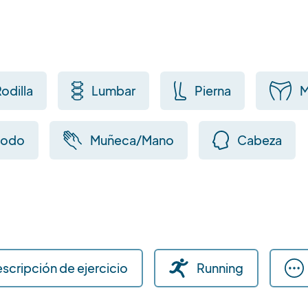
odilla
Lumbar
Pierna
M
odo
Muñeca/Mano
Cabeza
escripción de ejercicio
Running