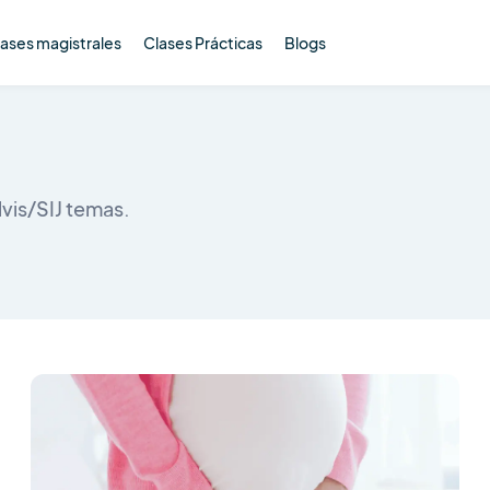
ases magistrales
Clases Prácticas
Blogs
vis/SIJ temas.